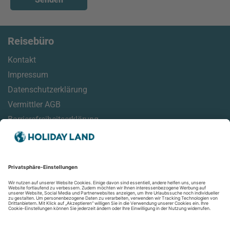
Reisebüro
Kontakt
Impressum
Datenschutzerklärung
Vermittler AGB
Barrierefreiheitserklärung
Service
Online Check-In Informationen
Reisehinweise
Reisemonitor