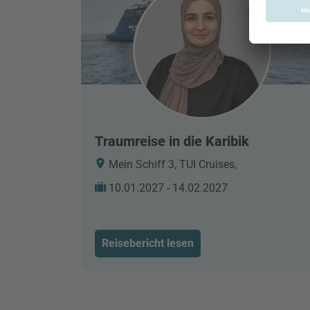
Traumreise in die Karibik
Mein Schiff 3, TUI Cruises,
10.01.2027 - 14.02.2027
Reisebericht lesen